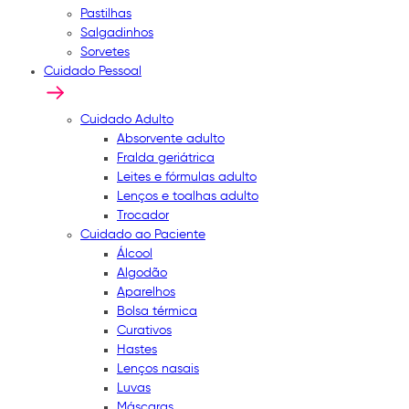
Pastilhas
Salgadinhos
Sorvetes
Cuidado Pessoal
Cuidado Adulto
Absorvente adulto
Fralda geriátrica
Leites e fórmulas adulto
Lenços e toalhas adulto
Trocador
Cuidado ao Paciente
Álcool
Algodão
Aparelhos
Bolsa térmica
Curativos
Hastes
Lenços nasais
Luvas
Máscaras