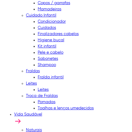
Copos / garrafas
Mamadeiras
Cuidado Infantil
Condicionador
Cuidados
Finalizadores cabelos
Higiene bucal
Kit infantil
Pele e cabelo
Sabonetes
Shampoo
Fraldas
Fralda infantil
Leites
Leites
Troca de Fraldas
Pomadas
Toalhas e lenços umedecidos
Vida Saudável
Naturais