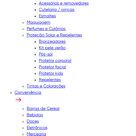
Acessórios e removedores
Cutelaria / pinças
Esmaltes
Maquiagem
Perfumes e Colônias
Proteção Solar e Repelentes
Bronzeadores
Kit pele verão
Pós-sol
Protetor corporal
Protetor facial
Protetor kids
Repelentes
Tintas e Colorações
Conveniência
Barras de Cereal
Bebidas
Doces
Eletrônicos
Mercearia