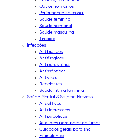
Outros hormônios
Performance hormonal
Saúde feminina
Saúde hormonal
Saúde masculina
Tireoide
Infecções
Antibióticos
Antifúngicos
Antiparasitários
Antissépticos
Antivirais
Repelentes
Saúde íntima feminina
Saúde Mental & Sistema Nervoso
Ansiolíticos
Antidepressivos
Antipsicóticos
Auxiliares para parar de fumar
Cuidados gerais para snc
Estimulantes