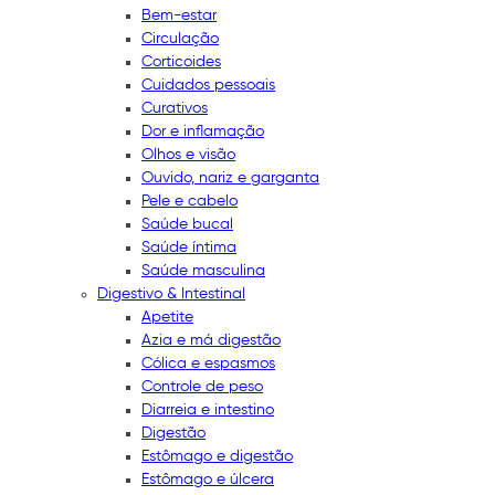
Bem-estar
Circulação
Corticoides
Cuidados pessoais
Curativos
Dor e inflamação
Olhos e visão
Ouvido, nariz e garganta
Pele e cabelo
Saúde bucal
Saúde íntima
Saúde masculina
Digestivo & Intestinal
Apetite
Azia e má digestão
Cólica e espasmos
Controle de peso
Diarreia e intestino
Digestão
Estômago e digestão
Estômago e úlcera