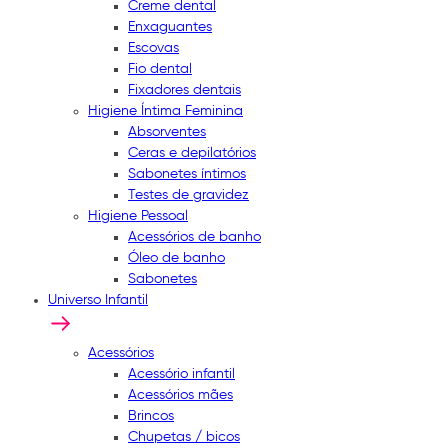
Creme dental
Enxaguantes
Escovas
Fio dental
Fixadores dentais
Higiene Íntima Feminina
Absorventes
Ceras e depilatórios
Sabonetes íntimos
Testes de gravidez
Higiene Pessoal
Acessórios de banho
Óleo de banho
Sabonetes
Universo Infantil
Acessórios
Acessório infantil
Acessórios mães
Brincos
Chupetas / bicos