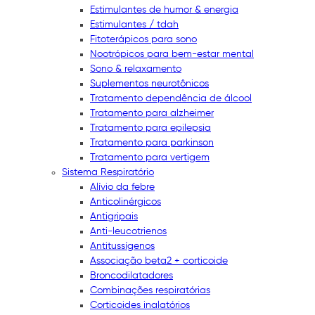
Estimulantes de humor & energia
Estimulantes / tdah
Fitoterápicos para sono
Nootrópicos para bem-estar mental
Sono & relaxamento
Suplementos neurotônicos
Tratamento dependência de álcool
Tratamento para alzheimer
Tratamento para epilepsia
Tratamento para parkinson
Tratamento para vertigem
Sistema Respiratório
Alívio da febre
Anticolinérgicos
Antigripais
Anti-leucotrienos
Antitussígenos
Associação beta2 + corticoide
Broncodilatadores
Combinações respiratórias
Corticoides inalatórios