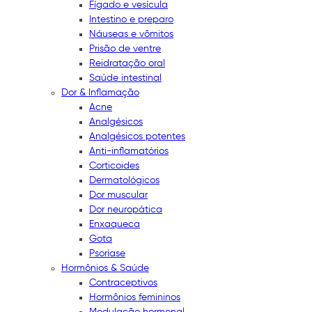
Fígado e vesícula
Intestino e preparo
Náuseas e vômitos
Prisão de ventre
Reidratação oral
Saúde intestinal
Dor & Inflamação
Acne
Analgésicos
Analgésicos potentes
Anti-inflamatórios
Corticoides
Dermatológicos
Dor muscular
Dor neuropática
Enxaqueca
Gota
Psoríase
Hormônios & Saúde
Contraceptivos
Hormônios femininos
Modulação hormonal