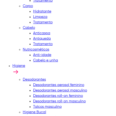
Tratamento
Corpo
Hidratante
Limpeza
Tratamento
Cabelo
Anticaspa
Antiqueda
Tratamento
Nutricosméticos
Anti-idade
Cabelo e unha
Higiene
Desodorantes
Desodorantes aerosol feminino
Desodorantes aerosol masculino
Desodorantes roll-on feminino
Desodorantes roll-on masculino
Talcos masculino
Higiene Bucal