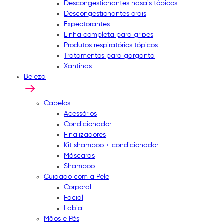
Descongestionantes nasais tópicos
Descongestionantes orais
Expectorantes
Linha completa para gripes
Produtos respiratórios tópicos
Tratamentos para garganta
Xantinas
Beleza
Cabelos
Acessórios
Condicionador
Finalizadores
Kit shampoo + condicionador
Máscaras
Shampoo
Cuidado com a Pele
Corporal
Facial
Labial
Mãos e Pés