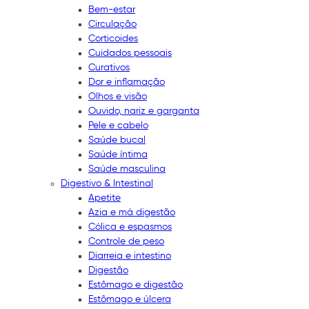
Bem-estar
Circulação
Corticoides
Cuidados pessoais
Curativos
Dor e inflamação
Olhos e visão
Ouvido, nariz e garganta
Pele e cabelo
Saúde bucal
Saúde íntima
Saúde masculina
Digestivo & Intestinal
Apetite
Azia e má digestão
Cólica e espasmos
Controle de peso
Diarreia e intestino
Digestão
Estômago e digestão
Estômago e úlcera