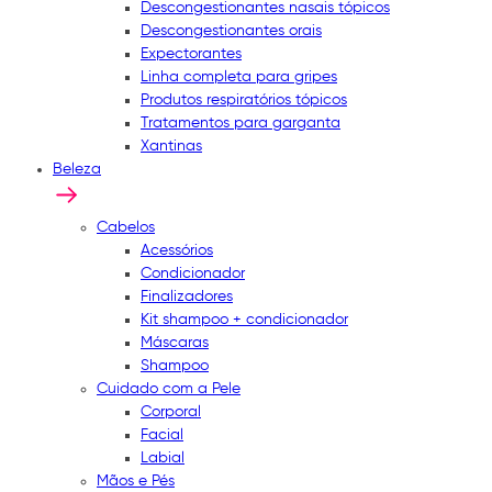
Descongestionantes nasais tópicos
Descongestionantes orais
Expectorantes
Linha completa para gripes
Produtos respiratórios tópicos
Tratamentos para garganta
Xantinas
Beleza
Cabelos
Acessórios
Condicionador
Finalizadores
Kit shampoo + condicionador
Máscaras
Shampoo
Cuidado com a Pele
Corporal
Facial
Labial
Mãos e Pés