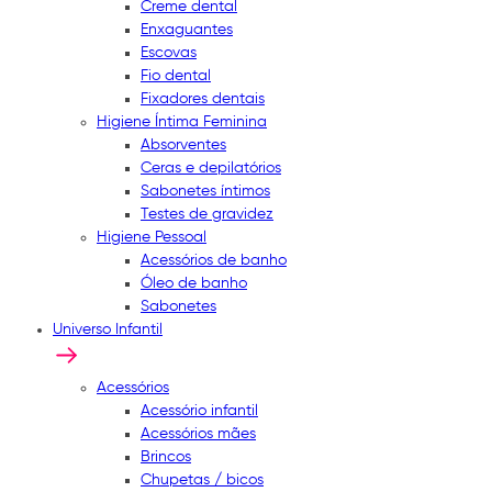
Creme dental
Enxaguantes
Escovas
Fio dental
Fixadores dentais
Higiene Íntima Feminina
Absorventes
Ceras e depilatórios
Sabonetes íntimos
Testes de gravidez
Higiene Pessoal
Acessórios de banho
Óleo de banho
Sabonetes
Universo Infantil
Acessórios
Acessório infantil
Acessórios mães
Brincos
Chupetas / bicos