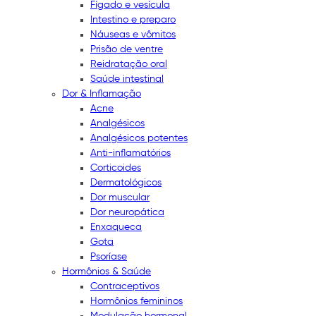
Fígado e vesícula
Intestino e preparo
Náuseas e vômitos
Prisão de ventre
Reidratação oral
Saúde intestinal
Dor & Inflamação
Acne
Analgésicos
Analgésicos potentes
Anti-inflamatórios
Corticoides
Dermatológicos
Dor muscular
Dor neuropática
Enxaqueca
Gota
Psoríase
Hormônios & Saúde
Contraceptivos
Hormônios femininos
Modulação hormonal