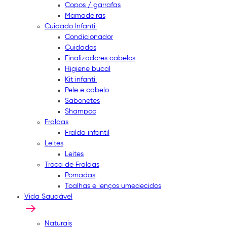
Copos / garrafas
Mamadeiras
Cuidado Infantil
Condicionador
Cuidados
Finalizadores cabelos
Higiene bucal
Kit infantil
Pele e cabelo
Sabonetes
Shampoo
Fraldas
Fralda infantil
Leites
Leites
Troca de Fraldas
Pomadas
Toalhas e lenços umedecidos
Vida Saudável
Naturais