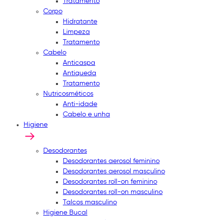
Tratamento
Corpo
Hidratante
Limpeza
Tratamento
Cabelo
Anticaspa
Antiqueda
Tratamento
Nutricosméticos
Anti-idade
Cabelo e unha
Higiene
Desodorantes
Desodorantes aerosol feminino
Desodorantes aerosol masculino
Desodorantes roll-on feminino
Desodorantes roll-on masculino
Talcos masculino
Higiene Bucal