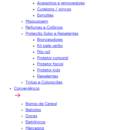
Acessórios e removedores
Cutelaria / pinças
Esmaltes
Maquiagem
Perfumes e Colônias
Proteção Solar e Repelentes
Bronzeadores
Kit pele verão
Pós-sol
Protetor corporal
Protetor facial
Protetor kids
Repelentes
Tintas e Colorações
Conveniência
Barras de Cereal
Bebidas
Doces
Eletrônicos
Mercearia