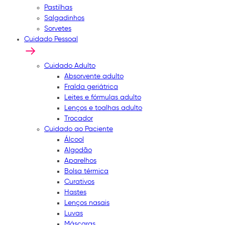
Pastilhas
Salgadinhos
Sorvetes
Cuidado Pessoal
Cuidado Adulto
Absorvente adulto
Fralda geriátrica
Leites e fórmulas adulto
Lenços e toalhas adulto
Trocador
Cuidado ao Paciente
Álcool
Algodão
Aparelhos
Bolsa térmica
Curativos
Hastes
Lenços nasais
Luvas
Máscaras