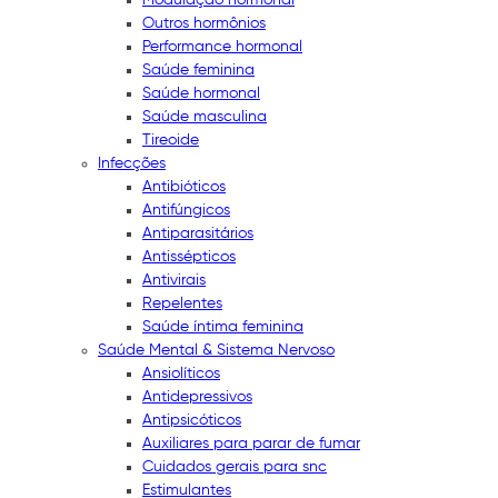
Outros hormônios
Performance hormonal
Saúde feminina
Saúde hormonal
Saúde masculina
Tireoide
Infecções
Antibióticos
Antifúngicos
Antiparasitários
Antissépticos
Antivirais
Repelentes
Saúde íntima feminina
Saúde Mental & Sistema Nervoso
Ansiolíticos
Antidepressivos
Antipsicóticos
Auxiliares para parar de fumar
Cuidados gerais para snc
Estimulantes