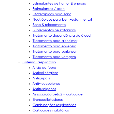
Estimulantes de humor & energia
Estimulantes / tdah
Fitoterápicos para sono
Nootrópicos para bem-estar mental
Sono & relaxamento
Suplementos neurotônicos
Tratamento dependência de álcool
Tratamento para alzheimer
Tratamento para epilepsia
Tratamento para parkinson
Tratamento para vertigem
Sistema Respiratório
Alívio da febre
Anticolinérgicos
Antigripais
Anti-leucotrienos
Antitussígenos
Associação beta2 + corticoide
Broncodilatadores
Combinações respiratórias
Corticoides inalatórios