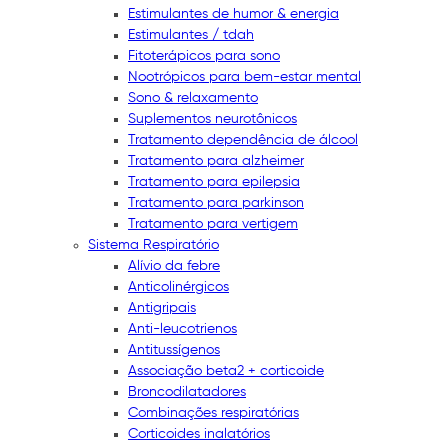
Estimulantes de humor & energia
Estimulantes / tdah
Fitoterápicos para sono
Nootrópicos para bem-estar mental
Sono & relaxamento
Suplementos neurotônicos
Tratamento dependência de álcool
Tratamento para alzheimer
Tratamento para epilepsia
Tratamento para parkinson
Tratamento para vertigem
Sistema Respiratório
Alívio da febre
Anticolinérgicos
Antigripais
Anti-leucotrienos
Antitussígenos
Associação beta2 + corticoide
Broncodilatadores
Combinações respiratórias
Corticoides inalatórios