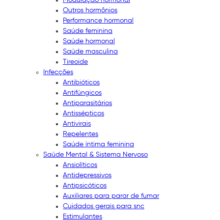
Outros hormônios
Performance hormonal
Saúde feminina
Saúde hormonal
Saúde masculina
Tireoide
Infecções
Antibióticos
Antifúngicos
Antiparasitários
Antissépticos
Antivirais
Repelentes
Saúde íntima feminina
Saúde Mental & Sistema Nervoso
Ansiolíticos
Antidepressivos
Antipsicóticos
Auxiliares para parar de fumar
Cuidados gerais para snc
Estimulantes