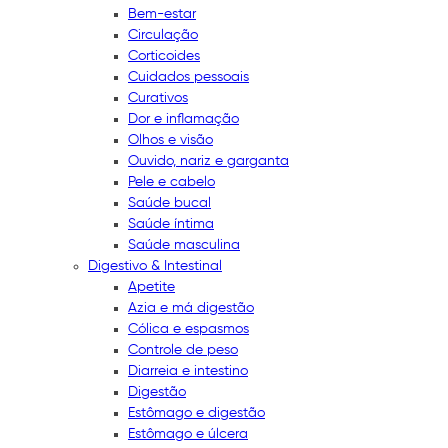
Bem-estar
Circulação
Corticoides
Cuidados pessoais
Curativos
Dor e inflamação
Olhos e visão
Ouvido, nariz e garganta
Pele e cabelo
Saúde bucal
Saúde íntima
Saúde masculina
Digestivo & Intestinal
Apetite
Azia e má digestão
Cólica e espasmos
Controle de peso
Diarreia e intestino
Digestão
Estômago e digestão
Estômago e úlcera