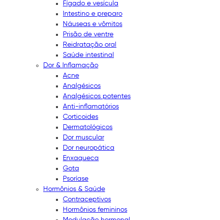
Fígado e vesícula
Intestino e preparo
Náuseas e vômitos
Prisão de ventre
Reidratação oral
Saúde intestinal
Dor & Inflamação
Acne
Analgésicos
Analgésicos potentes
Anti-inflamatórios
Corticoides
Dermatológicos
Dor muscular
Dor neuropática
Enxaqueca
Gota
Psoríase
Hormônios & Saúde
Contraceptivos
Hormônios femininos
Modulação hormonal