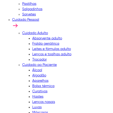
Pastilhas
Salgadinhos
Sorvetes
Cuidado Pessoal
Cuidado Adulto
Absorvente adulto
Fralda geriátrica
Leites e fórmulas adulto
Lenços e toalhas adulto
Trocador
Cuidado ao Paciente
Álcool
Algodão
Aparelhos
Bolsa térmica
Curativos
Hastes
Lenços nasais
Luvas
Máscaras