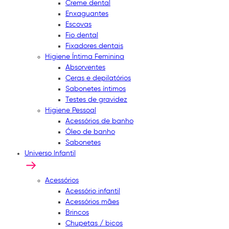
Creme dental
Enxaguantes
Escovas
Fio dental
Fixadores dentais
Higiene Íntima Feminina
Absorventes
Ceras e depilatórios
Sabonetes íntimos
Testes de gravidez
Higiene Pessoal
Acessórios de banho
Óleo de banho
Sabonetes
Universo Infantil
Acessórios
Acessório infantil
Acessórios mães
Brincos
Chupetas / bicos