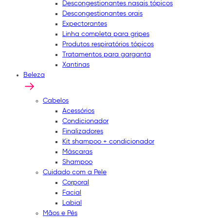
Descongestionantes nasais tópicos
Descongestionantes orais
Expectorantes
Linha completa para gripes
Produtos respiratórios tópicos
Tratamentos para garganta
Xantinas
Beleza
Cabelos
Acessórios
Condicionador
Finalizadores
Kit shampoo + condicionador
Máscaras
Shampoo
Cuidado com a Pele
Corporal
Facial
Labial
Mãos e Pés