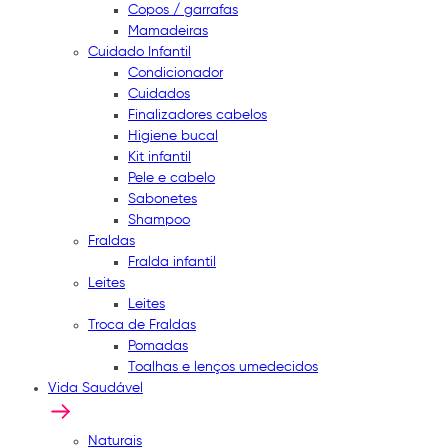
Copos / garrafas
Mamadeiras
Cuidado Infantil
Condicionador
Cuidados
Finalizadores cabelos
Higiene bucal
Kit infantil
Pele e cabelo
Sabonetes
Shampoo
Fraldas
Fralda infantil
Leites
Leites
Troca de Fraldas
Pomadas
Toalhas e lenços umedecidos
Vida Saudável
Naturais