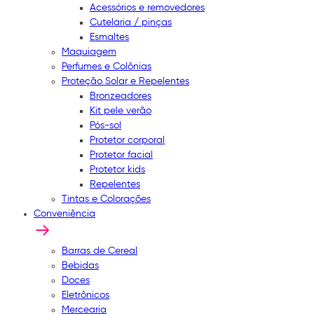
Acessórios e removedores
Cutelaria / pinças
Esmaltes
Maquiagem
Perfumes e Colônias
Proteção Solar e Repelentes
Bronzeadores
Kit pele verão
Pós-sol
Protetor corporal
Protetor facial
Protetor kids
Repelentes
Tintas e Colorações
Conveniência
Barras de Cereal
Bebidas
Doces
Eletrônicos
Mercearia