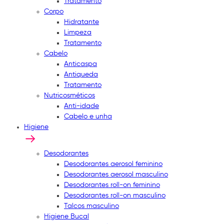
Tratamento
Corpo
Hidratante
Limpeza
Tratamento
Cabelo
Anticaspa
Antiqueda
Tratamento
Nutricosméticos
Anti-idade
Cabelo e unha
Higiene
Desodorantes
Desodorantes aerosol feminino
Desodorantes aerosol masculino
Desodorantes roll-on feminino
Desodorantes roll-on masculino
Talcos masculino
Higiene Bucal