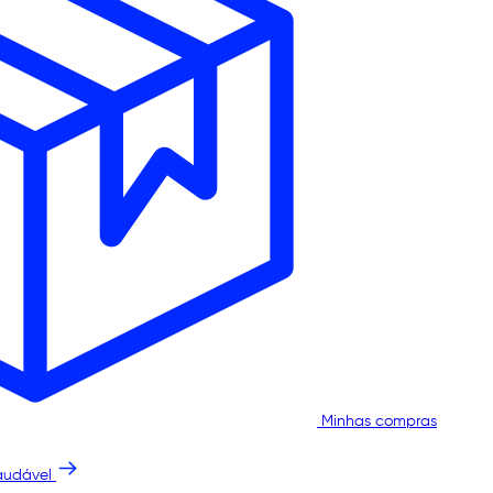
Minhas compras
audável