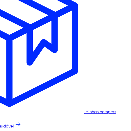
Minhas compras
audável