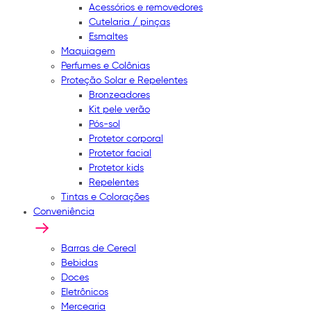
Acessórios e removedores
Cutelaria / pinças
Esmaltes
Maquiagem
Perfumes e Colônias
Proteção Solar e Repelentes
Bronzeadores
Kit pele verão
Pós-sol
Protetor corporal
Protetor facial
Protetor kids
Repelentes
Tintas e Colorações
Conveniência
Barras de Cereal
Bebidas
Doces
Eletrônicos
Mercearia