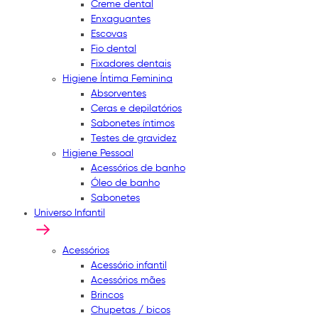
Creme dental
Enxaguantes
Escovas
Fio dental
Fixadores dentais
Higiene Íntima Feminina
Absorventes
Ceras e depilatórios
Sabonetes íntimos
Testes de gravidez
Higiene Pessoal
Acessórios de banho
Óleo de banho
Sabonetes
Universo Infantil
Acessórios
Acessório infantil
Acessórios mães
Brincos
Chupetas / bicos