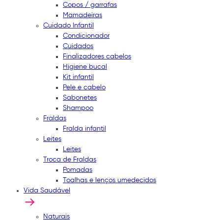
Copos / garrafas
Mamadeiras
Cuidado Infantil
Condicionador
Cuidados
Finalizadores cabelos
Higiene bucal
Kit infantil
Pele e cabelo
Sabonetes
Shampoo
Fraldas
Fralda infantil
Leites
Leites
Troca de Fraldas
Pomadas
Toalhas e lenços umedecidos
Vida Saudável
Naturais