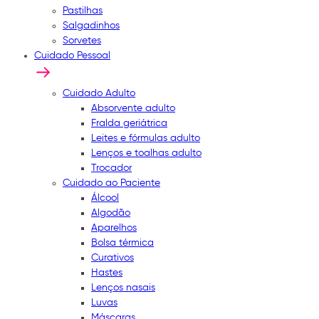
Pastilhas
Salgadinhos
Sorvetes
Cuidado Pessoal
Cuidado Adulto
Absorvente adulto
Fralda geriátrica
Leites e fórmulas adulto
Lenços e toalhas adulto
Trocador
Cuidado ao Paciente
Álcool
Algodão
Aparelhos
Bolsa térmica
Curativos
Hastes
Lenços nasais
Luvas
Máscaras