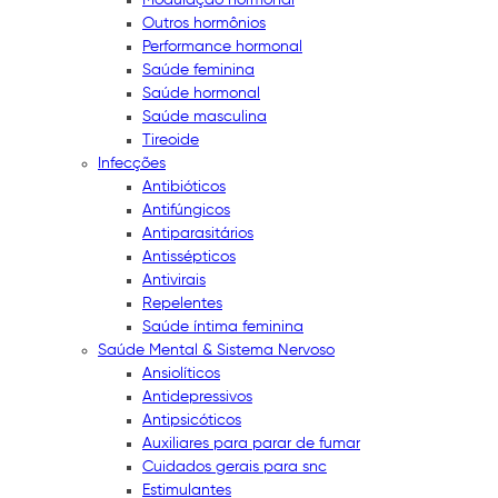
Outros hormônios
Performance hormonal
Saúde feminina
Saúde hormonal
Saúde masculina
Tireoide
Infecções
Antibióticos
Antifúngicos
Antiparasitários
Antissépticos
Antivirais
Repelentes
Saúde íntima feminina
Saúde Mental & Sistema Nervoso
Ansiolíticos
Antidepressivos
Antipsicóticos
Auxiliares para parar de fumar
Cuidados gerais para snc
Estimulantes