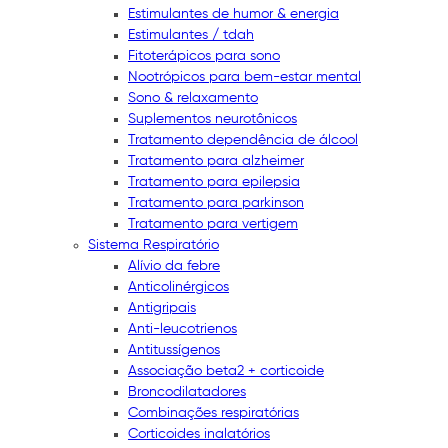
Estimulantes de humor & energia
Estimulantes / tdah
Fitoterápicos para sono
Nootrópicos para bem-estar mental
Sono & relaxamento
Suplementos neurotônicos
Tratamento dependência de álcool
Tratamento para alzheimer
Tratamento para epilepsia
Tratamento para parkinson
Tratamento para vertigem
Sistema Respiratório
Alívio da febre
Anticolinérgicos
Antigripais
Anti-leucotrienos
Antitussígenos
Associação beta2 + corticoide
Broncodilatadores
Combinações respiratórias
Corticoides inalatórios