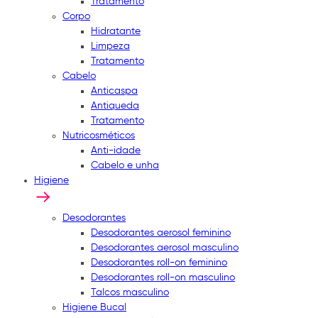
Tratamento
Corpo
Hidratante
Limpeza
Tratamento
Cabelo
Anticaspa
Antiqueda
Tratamento
Nutricosméticos
Anti-idade
Cabelo e unha
Higiene
Desodorantes
Desodorantes aerosol feminino
Desodorantes aerosol masculino
Desodorantes roll-on feminino
Desodorantes roll-on masculino
Talcos masculino
Higiene Bucal