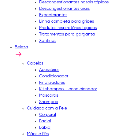
Descongestionantes nasais tópicos
Descongestionantes orais
Expectorantes
Linha completa para gripes
Produtos respiratórios tópicos
Tratamentos para garganta
Xantinas
Beleza
Cabelos
Acessórios
Condicionador
Finalizadores
Kit shampoo + condicionador
Máscaras
Shampoo
Cuidado com a Pele
Corporal
Facial
Labial
Mãos e Pés