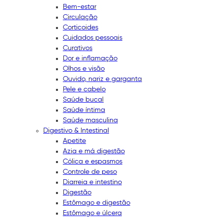
Bem-estar
Circulação
Corticoides
Cuidados pessoais
Curativos
Dor e inflamação
Olhos e visão
Ouvido, nariz e garganta
Pele e cabelo
Saúde bucal
Saúde íntima
Saúde masculina
Digestivo & Intestinal
Apetite
Azia e má digestão
Cólica e espasmos
Controle de peso
Diarreia e intestino
Digestão
Estômago e digestão
Estômago e úlcera