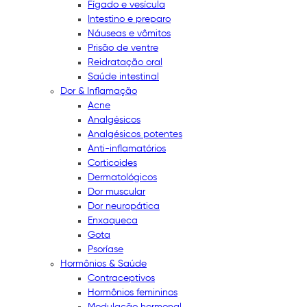
Fígado e vesícula
Intestino e preparo
Náuseas e vômitos
Prisão de ventre
Reidratação oral
Saúde intestinal
Dor & Inflamação
Acne
Analgésicos
Analgésicos potentes
Anti-inflamatórios
Corticoides
Dermatológicos
Dor muscular
Dor neuropática
Enxaqueca
Gota
Psoríase
Hormônios & Saúde
Contraceptivos
Hormônios femininos
Modulação hormonal