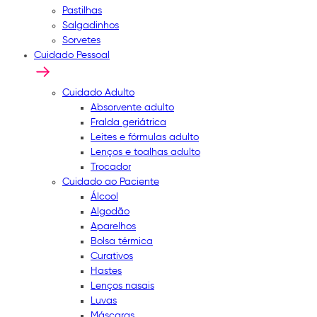
Pastilhas
Salgadinhos
Sorvetes
Cuidado Pessoal
Cuidado Adulto
Absorvente adulto
Fralda geriátrica
Leites e fórmulas adulto
Lenços e toalhas adulto
Trocador
Cuidado ao Paciente
Álcool
Algodão
Aparelhos
Bolsa térmica
Curativos
Hastes
Lenços nasais
Luvas
Máscaras