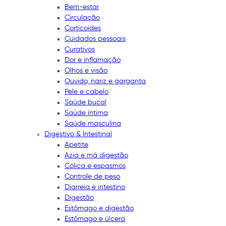
Bem-estar
Circulação
Corticoides
Cuidados pessoais
Curativos
Dor e inflamação
Olhos e visão
Ouvido, nariz e garganta
Pele e cabelo
Saúde bucal
Saúde íntima
Saúde masculina
Digestivo & Intestinal
Apetite
Azia e má digestão
Cólica e espasmos
Controle de peso
Diarreia e intestino
Digestão
Estômago e digestão
Estômago e úlcera