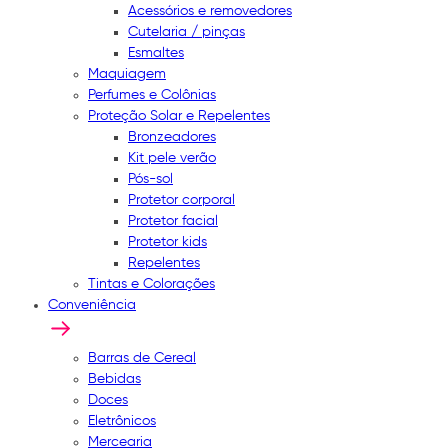
Acessórios e removedores
Cutelaria / pinças
Esmaltes
Maquiagem
Perfumes e Colônias
Proteção Solar e Repelentes
Bronzeadores
Kit pele verão
Pós-sol
Protetor corporal
Protetor facial
Protetor kids
Repelentes
Tintas e Colorações
Conveniência
Barras de Cereal
Bebidas
Doces
Eletrônicos
Mercearia