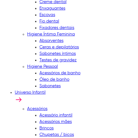
Creme dental
Enxaguantes
Escovas
Fio dental
Fixadores dentais
Higiene Íntima Feminina
Absorventes
Ceras e depilatórios
Sabonetes íntimos
Testes de gravidez
Higiene Pessoal
Acessórios de banho
Óleo de banho
Sabonetes
Universo Infantil
Acessórios
Acessório infantil
Acessórios mães
Brincos
Chupetas / bicos