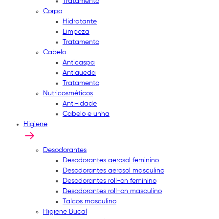
Tratamento
Corpo
Hidratante
Limpeza
Tratamento
Cabelo
Anticaspa
Antiqueda
Tratamento
Nutricosméticos
Anti-idade
Cabelo e unha
Higiene
Desodorantes
Desodorantes aerosol feminino
Desodorantes aerosol masculino
Desodorantes roll-on feminino
Desodorantes roll-on masculino
Talcos masculino
Higiene Bucal