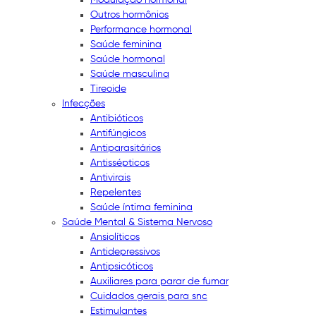
Outros hormônios
Performance hormonal
Saúde feminina
Saúde hormonal
Saúde masculina
Tireoide
Infecções
Antibióticos
Antifúngicos
Antiparasitários
Antissépticos
Antivirais
Repelentes
Saúde íntima feminina
Saúde Mental & Sistema Nervoso
Ansiolíticos
Antidepressivos
Antipsicóticos
Auxiliares para parar de fumar
Cuidados gerais para snc
Estimulantes