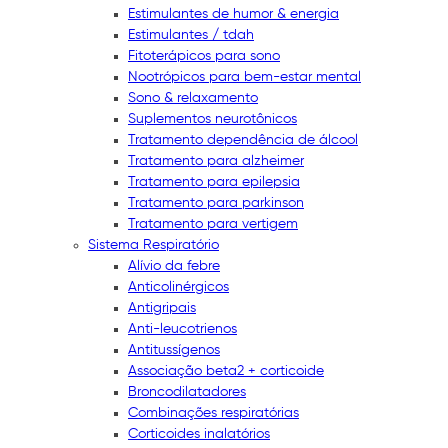
Estimulantes de humor & energia
Estimulantes / tdah
Fitoterápicos para sono
Nootrópicos para bem-estar mental
Sono & relaxamento
Suplementos neurotônicos
Tratamento dependência de álcool
Tratamento para alzheimer
Tratamento para epilepsia
Tratamento para parkinson
Tratamento para vertigem
Sistema Respiratório
Alívio da febre
Anticolinérgicos
Antigripais
Anti-leucotrienos
Antitussígenos
Associação beta2 + corticoide
Broncodilatadores
Combinações respiratórias
Corticoides inalatórios