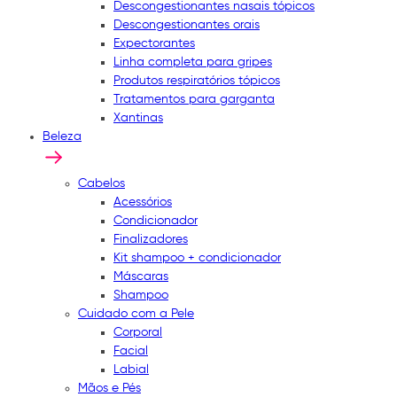
Descongestionantes nasais tópicos
Descongestionantes orais
Expectorantes
Linha completa para gripes
Produtos respiratórios tópicos
Tratamentos para garganta
Xantinas
Beleza
Cabelos
Acessórios
Condicionador
Finalizadores
Kit shampoo + condicionador
Máscaras
Shampoo
Cuidado com a Pele
Corporal
Facial
Labial
Mãos e Pés