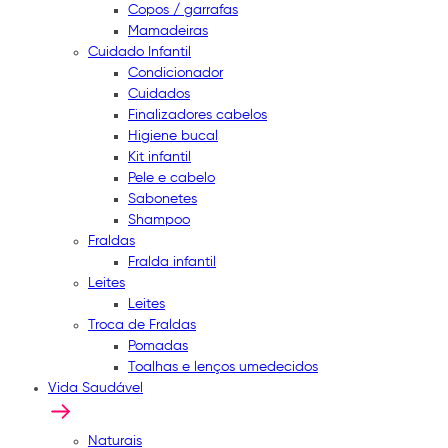
Copos / garrafas
Mamadeiras
Cuidado Infantil
Condicionador
Cuidados
Finalizadores cabelos
Higiene bucal
Kit infantil
Pele e cabelo
Sabonetes
Shampoo
Fraldas
Fralda infantil
Leites
Leites
Troca de Fraldas
Pomadas
Toalhas e lenços umedecidos
Vida Saudável
Naturais