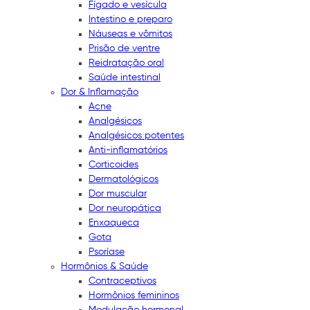
Fígado e vesícula
Intestino e preparo
Náuseas e vômitos
Prisão de ventre
Reidratação oral
Saúde intestinal
Dor & Inflamação
Acne
Analgésicos
Analgésicos potentes
Anti-inflamatórios
Corticoides
Dermatológicos
Dor muscular
Dor neuropática
Enxaqueca
Gota
Psoríase
Hormônios & Saúde
Contraceptivos
Hormônios femininos
Modulação hormonal