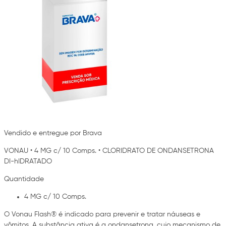
Vendido e entregue por Brava
VONAU
•
4 MG c/ 10 Comps.
•
CLORIDRATO DE ONDANSETRONA
DI-hIDRATADO
Quantidade
4 MG c/ 10 Comps.
O Vonau Flash® é indicado para prevenir e tratar náuseas e
vômitos. A substância ativa é a ondansetrona, cujo mecanismo de