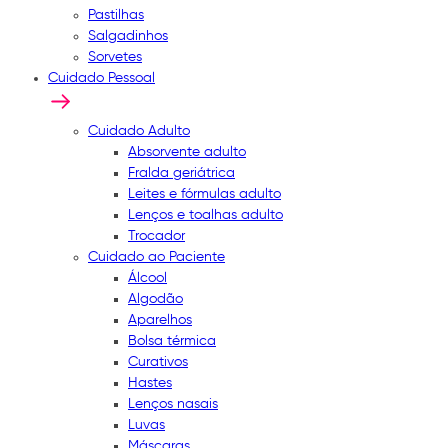
Pastilhas
Salgadinhos
Sorvetes
Cuidado Pessoal
Cuidado Adulto
Absorvente adulto
Fralda geriátrica
Leites e fórmulas adulto
Lenços e toalhas adulto
Trocador
Cuidado ao Paciente
Álcool
Algodão
Aparelhos
Bolsa térmica
Curativos
Hastes
Lenços nasais
Luvas
Máscaras