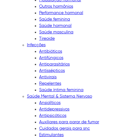
Outros hormônios
Performance hormonal
Saúde feminina
Saúde hormonal
Saúde masculina
Tireoide
Infecções
Antibióticos
Antifúngicos
Antiparasitários
Antissépticos
Antivirais
Repelentes
Saúde íntima feminina
Saúde Mental & Sistema Nervoso
Ansiolíticos
Antidepressivos
Antipsicóticos
Auxiliares para parar de fumar
Cuidados gerais para snc
Estimulantes