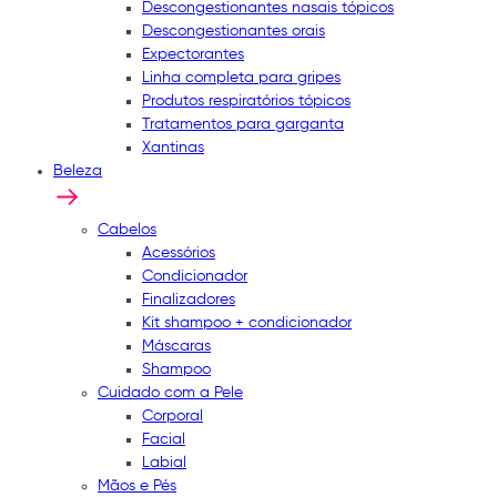
Descongestionantes nasais tópicos
Descongestionantes orais
Expectorantes
Linha completa para gripes
Produtos respiratórios tópicos
Tratamentos para garganta
Xantinas
Beleza
Cabelos
Acessórios
Condicionador
Finalizadores
Kit shampoo + condicionador
Máscaras
Shampoo
Cuidado com a Pele
Corporal
Facial
Labial
Mãos e Pés