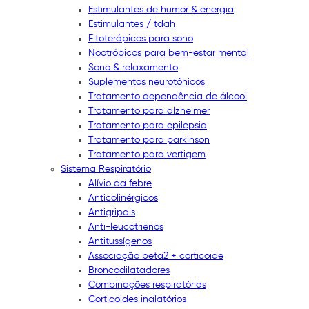
Estimulantes de humor & energia
Estimulantes / tdah
Fitoterápicos para sono
Nootrópicos para bem-estar mental
Sono & relaxamento
Suplementos neurotônicos
Tratamento dependência de álcool
Tratamento para alzheimer
Tratamento para epilepsia
Tratamento para parkinson
Tratamento para vertigem
Sistema Respiratório
Alívio da febre
Anticolinérgicos
Antigripais
Anti-leucotrienos
Antitussígenos
Associação beta2 + corticoide
Broncodilatadores
Combinações respiratórias
Corticoides inalatórios