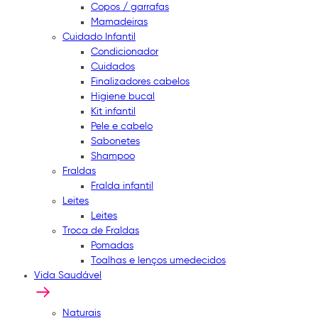
Copos / garrafas
Mamadeiras
Cuidado Infantil
Condicionador
Cuidados
Finalizadores cabelos
Higiene bucal
Kit infantil
Pele e cabelo
Sabonetes
Shampoo
Fraldas
Fralda infantil
Leites
Leites
Troca de Fraldas
Pomadas
Toalhas e lenços umedecidos
Vida Saudável
Naturais