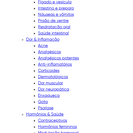
Fígado e vesícula
Intestino e preparo
Náuseas e vômitos
Prisão de ventre
Reidratação oral
Saúde intestinal
Dor & Inflamação
Acne
Analgésicos
Analgésicos potentes
Anti-inflamatórios
Corticoides
Dermatológicos
Dor muscular
Dor neuropática
Enxaqueca
Gota
Psoríase
Hormônios & Saúde
Contraceptivos
Hormônios femininos
Modulação hormonal