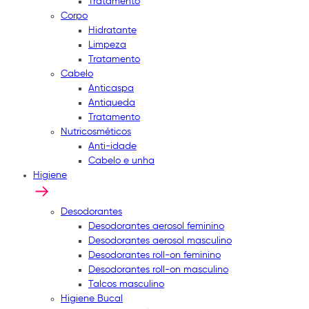
Tratamento
Corpo
Hidratante
Limpeza
Tratamento
Cabelo
Anticaspa
Antiqueda
Tratamento
Nutricosméticos
Anti-idade
Cabelo e unha
Higiene
Desodorantes
Desodorantes aerosol feminino
Desodorantes aerosol masculino
Desodorantes roll-on feminino
Desodorantes roll-on masculino
Talcos masculino
Higiene Bucal