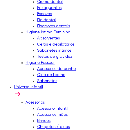
Creme dental
Enxaguantes
Escovas
Fio dental
Fixadores dentais
Higiene Íntima Feminina
Absorventes
Ceras e depilatórios
Sabonetes íntimos
Testes de gravidez
Higiene Pessoal
Acessórios de banho
Óleo de banho
Sabonetes
Universo Infantil
Acessórios
Acessório infantil
Acessórios mães
Brincos
Chupetas / bicos