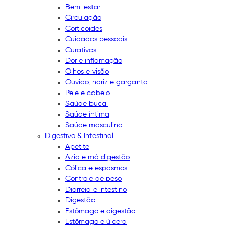
Bem-estar
Circulação
Corticoides
Cuidados pessoais
Curativos
Dor e inflamação
Olhos e visão
Ouvido, nariz e garganta
Pele e cabelo
Saúde bucal
Saúde íntima
Saúde masculina
Digestivo & Intestinal
Apetite
Azia e má digestão
Cólica e espasmos
Controle de peso
Diarreia e intestino
Digestão
Estômago e digestão
Estômago e úlcera