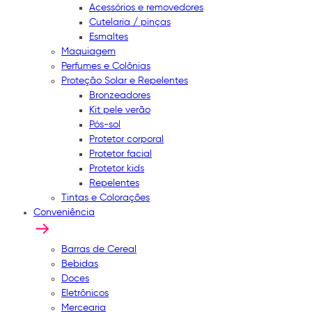
Acessórios e removedores
Cutelaria / pinças
Esmaltes
Maquiagem
Perfumes e Colônias
Proteção Solar e Repelentes
Bronzeadores
Kit pele verão
Pós-sol
Protetor corporal
Protetor facial
Protetor kids
Repelentes
Tintas e Colorações
Conveniência
Barras de Cereal
Bebidas
Doces
Eletrônicos
Mercearia