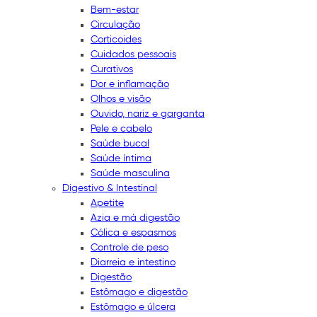
Bem-estar
Circulação
Corticoides
Cuidados pessoais
Curativos
Dor e inflamação
Olhos e visão
Ouvido, nariz e garganta
Pele e cabelo
Saúde bucal
Saúde íntima
Saúde masculina
Digestivo & Intestinal
Apetite
Azia e má digestão
Cólica e espasmos
Controle de peso
Diarreia e intestino
Digestão
Estômago e digestão
Estômago e úlcera