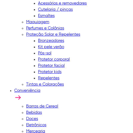
Acessórios e removedores
Cutelaria / pinças
Esmaltes
Maquiagem
Perfumes e Colônias
Proteção Solar e Repelentes
Bronzeadores
Kit pele verão
Pós-sol
Protetor corporal
Protetor facial
Protetor kids
Repelentes
Tintas e Colorações
Conveniência
Barras de Cereal
Bebidas
Doces
Eletrônicos
Mercearia