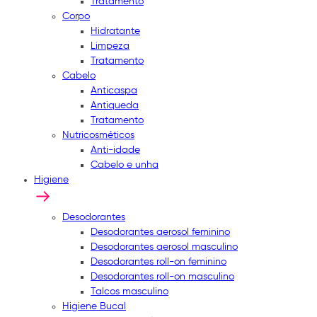
Tratamento
Corpo
Hidratante
Limpeza
Tratamento
Cabelo
Anticaspa
Antiqueda
Tratamento
Nutricosméticos
Anti-idade
Cabelo e unha
Higiene
Desodorantes
Desodorantes aerosol feminino
Desodorantes aerosol masculino
Desodorantes roll-on feminino
Desodorantes roll-on masculino
Talcos masculino
Higiene Bucal