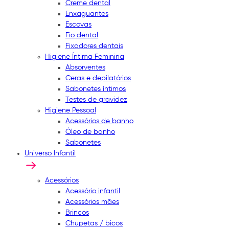
Creme dental
Enxaguantes
Escovas
Fio dental
Fixadores dentais
Higiene Íntima Feminina
Absorventes
Ceras e depilatórios
Sabonetes íntimos
Testes de gravidez
Higiene Pessoal
Acessórios de banho
Óleo de banho
Sabonetes
Universo Infantil
Acessórios
Acessório infantil
Acessórios mães
Brincos
Chupetas / bicos