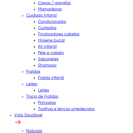
Copos / garrafas
Mamadeiras
Cuidado Infantil
Condicionador
Cuidados
Finalizadores cabelos
Higiene bucal
Kit infantil
Pele e cabelo
Sabonetes
Shampoo
Fraldas
Fralda infantil
Leites
Leites
Troca de Fraldas
Pomadas
Toalhas e lenços umedecidos
Vida Saudável
Naturais