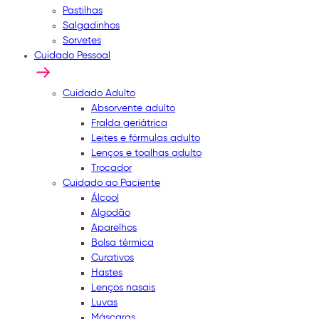
Pastilhas
Salgadinhos
Sorvetes
Cuidado Pessoal
Cuidado Adulto
Absorvente adulto
Fralda geriátrica
Leites e fórmulas adulto
Lenços e toalhas adulto
Trocador
Cuidado ao Paciente
Álcool
Algodão
Aparelhos
Bolsa térmica
Curativos
Hastes
Lenços nasais
Luvas
Máscaras