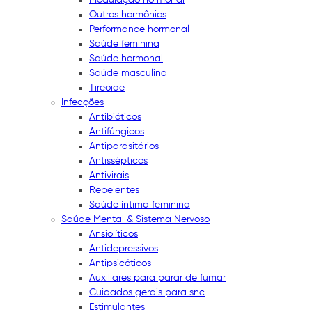
Outros hormônios
Performance hormonal
Saúde feminina
Saúde hormonal
Saúde masculina
Tireoide
Infecções
Antibióticos
Antifúngicos
Antiparasitários
Antissépticos
Antivirais
Repelentes
Saúde íntima feminina
Saúde Mental & Sistema Nervoso
Ansiolíticos
Antidepressivos
Antipsicóticos
Auxiliares para parar de fumar
Cuidados gerais para snc
Estimulantes