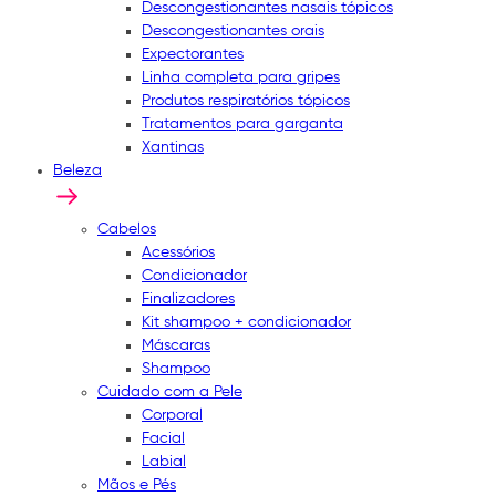
Descongestionantes nasais tópicos
Descongestionantes orais
Expectorantes
Linha completa para gripes
Produtos respiratórios tópicos
Tratamentos para garganta
Xantinas
Beleza
Cabelos
Acessórios
Condicionador
Finalizadores
Kit shampoo + condicionador
Máscaras
Shampoo
Cuidado com a Pele
Corporal
Facial
Labial
Mãos e Pés