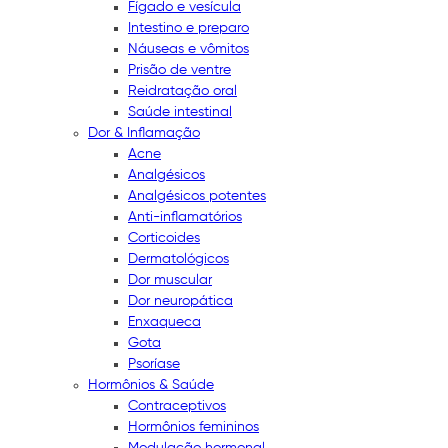
Fígado e vesícula
Intestino e preparo
Náuseas e vômitos
Prisão de ventre
Reidratação oral
Saúde intestinal
Dor & Inflamação
Acne
Analgésicos
Analgésicos potentes
Anti-inflamatórios
Corticoides
Dermatológicos
Dor muscular
Dor neuropática
Enxaqueca
Gota
Psoríase
Hormônios & Saúde
Contraceptivos
Hormônios femininos
Modulação hormonal