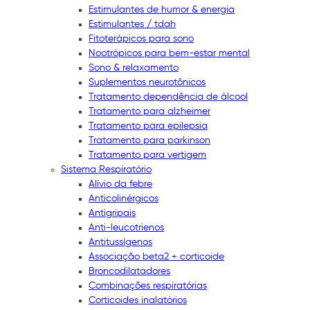
Estimulantes de humor & energia
Estimulantes / tdah
Fitoterápicos para sono
Nootrópicos para bem-estar mental
Sono & relaxamento
Suplementos neurotônicos
Tratamento dependência de álcool
Tratamento para alzheimer
Tratamento para epilepsia
Tratamento para parkinson
Tratamento para vertigem
Sistema Respiratório
Alívio da febre
Anticolinérgicos
Antigripais
Anti-leucotrienos
Antitussígenos
Associação beta2 + corticoide
Broncodilatadores
Combinações respiratórias
Corticoides inalatórios