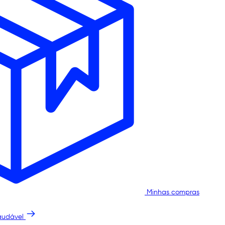
Minhas compras
audável