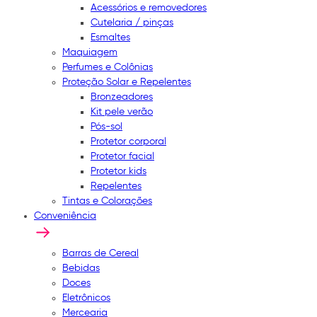
Acessórios e removedores
Cutelaria / pinças
Esmaltes
Maquiagem
Perfumes e Colônias
Proteção Solar e Repelentes
Bronzeadores
Kit pele verão
Pós-sol
Protetor corporal
Protetor facial
Protetor kids
Repelentes
Tintas e Colorações
Conveniência
Barras de Cereal
Bebidas
Doces
Eletrônicos
Mercearia