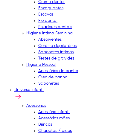
Creme dental
Enxaguantes
Escovas
Fio dental
Fixadores dentais
Higiene Íntima Feminina
Absorventes
Ceras e depilatórios
Sabonetes íntimos
Testes de gravidez
Higiene Pessoal
Acessórios de banho
Óleo de banho
Sabonetes
Universo Infantil
Acessórios
Acessório infantil
Acessórios mães
Brincos
Chupetas / bicos