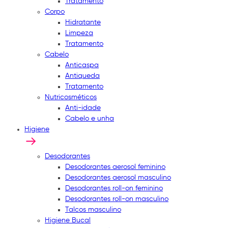
Tratamento
Corpo
Hidratante
Limpeza
Tratamento
Cabelo
Anticaspa
Antiqueda
Tratamento
Nutricosméticos
Anti-idade
Cabelo e unha
Higiene
Desodorantes
Desodorantes aerosol feminino
Desodorantes aerosol masculino
Desodorantes roll-on feminino
Desodorantes roll-on masculino
Talcos masculino
Higiene Bucal