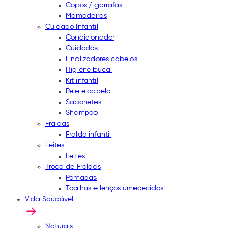
Copos / garrafas
Mamadeiras
Cuidado Infantil
Condicionador
Cuidados
Finalizadores cabelos
Higiene bucal
Kit infantil
Pele e cabelo
Sabonetes
Shampoo
Fraldas
Fralda infantil
Leites
Leites
Troca de Fraldas
Pomadas
Toalhas e lenços umedecidos
Vida Saudável
Naturais