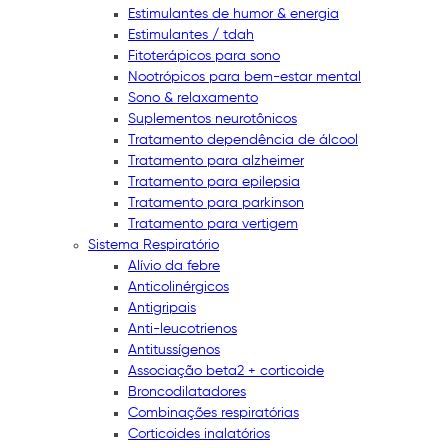
Estimulantes de humor & energia
Estimulantes / tdah
Fitoterápicos para sono
Nootrópicos para bem-estar mental
Sono & relaxamento
Suplementos neurotônicos
Tratamento dependência de álcool
Tratamento para alzheimer
Tratamento para epilepsia
Tratamento para parkinson
Tratamento para vertigem
Sistema Respiratório
Alívio da febre
Anticolinérgicos
Antigripais
Anti-leucotrienos
Antitussígenos
Associação beta2 + corticoide
Broncodilatadores
Combinações respiratórias
Corticoides inalatórios