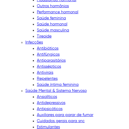
Outros hormônios
Performance hormonal
Saúde feminina
Saúde hormonal
Saúde masculina
Tireoide
Infecções
Antibióticos
Antifúngicos
Antiparasitários
Antissépticos
Antivirais
Repelentes
Saúde íntima feminina
Saúde Mental & Sistema Nervoso
Ansiolíticos
Antidepressivos
Antipsicóticos
Auxiliares para parar de fumar
Cuidados gerais para snc
Estimulantes