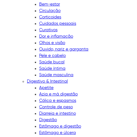
Bem-estar
Circulação
Corticoides
Cuidados pessoais
Curativos
Dor e inflamação
Olhos e visão
Ouvido, nariz e garganta
Pele e cabelo
Saúde bucal
Saúde íntima
Saúde masculina
Digestivo & Intestinal
Apetite
Azia e má digestão
Cólica e espasmos
Controle de peso
Diarreia e intestino
Digestão
Estômago e digestão
Estômago e úlcera