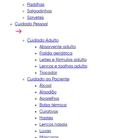
Pastilhas
Salgadinhos
Sorvetes
Cuidado Pessoal
Cuidado Adulto
Absorvente adulto
Fralda geriátrica
Leites e fórmulas adulto
Lenços e toalhas adulto
Trocador
Cuidado ao Paciente
Álcool
Algodão
Aparelhos
Bolsa térmica
Curativos
Hastes
Lenços nasais
Luvas
Máscaras