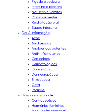
Fígado e vesícula
Intestino e preparo
Náuseas e vômitos
Prisão de ventre
Reidratação oral
Saúde intestinal
Dor & Inflamação
Acne
Analgésicos
Analgésicos potentes
Anti-inflamatórios
Corticoides
Dermatológicos
Dor muscular
Dor neuropática
Enxaqueca
Gota
Psoríase
Hormônios & Saúde
Contraceptivos
Hormônios femininos
Modulação hormonal