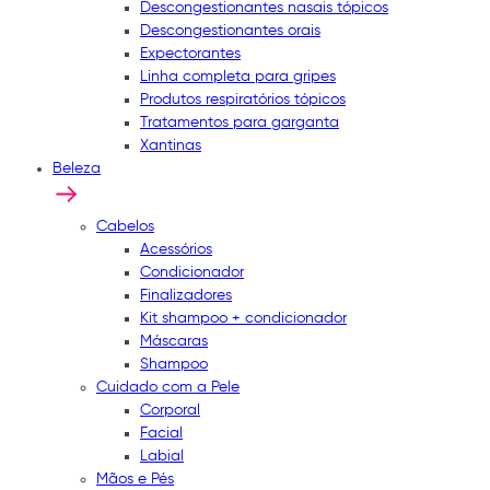
Descongestionantes nasais tópicos
Descongestionantes orais
Expectorantes
Linha completa para gripes
Produtos respiratórios tópicos
Tratamentos para garganta
Xantinas
Beleza
Cabelos
Acessórios
Condicionador
Finalizadores
Kit shampoo + condicionador
Máscaras
Shampoo
Cuidado com a Pele
Corporal
Facial
Labial
Mãos e Pés