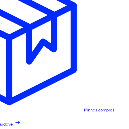
Minhas compras
audável