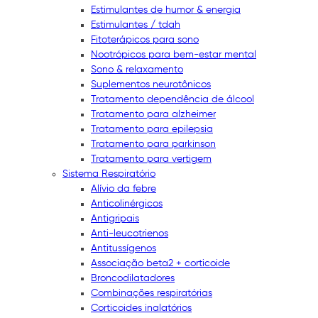
Estimulantes de humor & energia
Estimulantes / tdah
Fitoterápicos para sono
Nootrópicos para bem-estar mental
Sono & relaxamento
Suplementos neurotônicos
Tratamento dependência de álcool
Tratamento para alzheimer
Tratamento para epilepsia
Tratamento para parkinson
Tratamento para vertigem
Sistema Respiratório
Alívio da febre
Anticolinérgicos
Antigripais
Anti-leucotrienos
Antitussígenos
Associação beta2 + corticoide
Broncodilatadores
Combinações respiratórias
Corticoides inalatórios