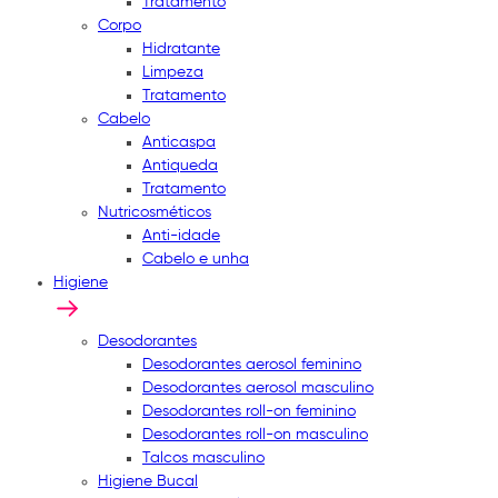
Tratamento
Corpo
Hidratante
Limpeza
Tratamento
Cabelo
Anticaspa
Antiqueda
Tratamento
Nutricosméticos
Anti-idade
Cabelo e unha
Higiene
Desodorantes
Desodorantes aerosol feminino
Desodorantes aerosol masculino
Desodorantes roll-on feminino
Desodorantes roll-on masculino
Talcos masculino
Higiene Bucal