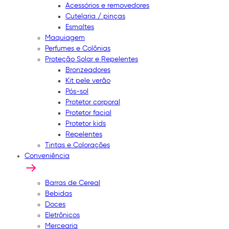
Acessórios e removedores
Cutelaria / pinças
Esmaltes
Maquiagem
Perfumes e Colônias
Proteção Solar e Repelentes
Bronzeadores
Kit pele verão
Pós-sol
Protetor corporal
Protetor facial
Protetor kids
Repelentes
Tintas e Colorações
Conveniência
Barras de Cereal
Bebidas
Doces
Eletrônicos
Mercearia