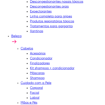
Descongestionantes nasais tópicos
Descongestionantes orais
Expectorantes
Linha completa para gripes
Produtos respiratórios tópicos
Tratamentos para garganta
Xantinas
Beleza
Cabelos
Acessórios
Condicionador
Finalizadores
Kit shampoo + condicionador
Máscaras
Shampoo
Cuidado com a Pele
Corporal
Facial
Labial
Mãos e Pés