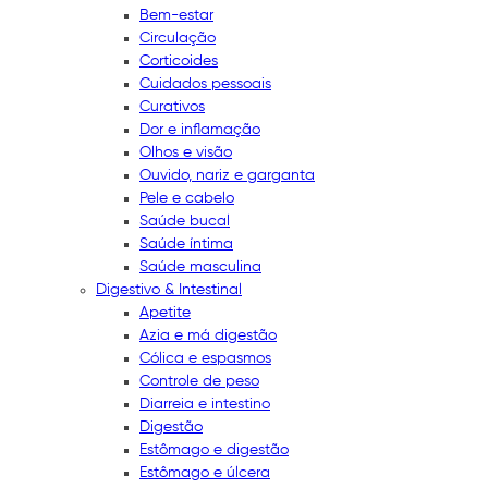
Bem-estar
Circulação
Corticoides
Cuidados pessoais
Curativos
Dor e inflamação
Olhos e visão
Ouvido, nariz e garganta
Pele e cabelo
Saúde bucal
Saúde íntima
Saúde masculina
Digestivo & Intestinal
Apetite
Azia e má digestão
Cólica e espasmos
Controle de peso
Diarreia e intestino
Digestão
Estômago e digestão
Estômago e úlcera