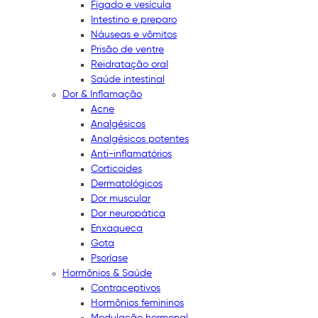
Fígado e vesícula
Intestino e preparo
Náuseas e vômitos
Prisão de ventre
Reidratação oral
Saúde intestinal
Dor & Inflamação
Acne
Analgésicos
Analgésicos potentes
Anti-inflamatórios
Corticoides
Dermatológicos
Dor muscular
Dor neuropática
Enxaqueca
Gota
Psoríase
Hormônios & Saúde
Contraceptivos
Hormônios femininos
Modulação hormonal