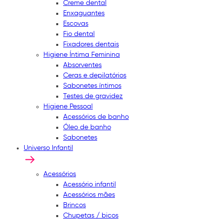
Creme dental
Enxaguantes
Escovas
Fio dental
Fixadores dentais
Higiene Íntima Feminina
Absorventes
Ceras e depilatórios
Sabonetes íntimos
Testes de gravidez
Higiene Pessoal
Acessórios de banho
Óleo de banho
Sabonetes
Universo Infantil
Acessórios
Acessório infantil
Acessórios mães
Brincos
Chupetas / bicos