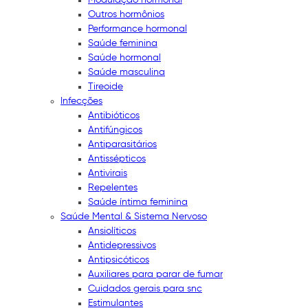
Outros hormônios
Performance hormonal
Saúde feminina
Saúde hormonal
Saúde masculina
Tireoide
Infecções
Antibióticos
Antifúngicos
Antiparasitários
Antissépticos
Antivirais
Repelentes
Saúde íntima feminina
Saúde Mental & Sistema Nervoso
Ansiolíticos
Antidepressivos
Antipsicóticos
Auxiliares para parar de fumar
Cuidados gerais para snc
Estimulantes