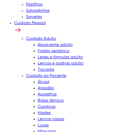
Pastilhas
Salgadinhos
Sorvetes
Cuidado Pessoal
Cuidado Adulto
Absorvente adulto
Fralda geriátrica
Leites e fórmulas adulto
Lenços e toalhas adulto
Trocador
Cuidado ao Paciente
Álcool
Algodão
Aparelhos
Bolsa térmica
Curativos
Hastes
Lenços nasais
Luvas
Máscaras