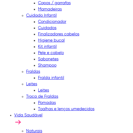
Copos / garrafas
Mamadeiras
Cuidado Infantil
Condicionador
Cuidados
Finalizadores cabelos
Higiene bucal
Kit infantil
Pele e cabelo
Sabonetes
Shampoo
Fraldas
Fralda infantil
Leites
Leites
Troca de Fraldas
Pomadas
Toalhas e lenços umedecidos
Vida Saudável
Naturais