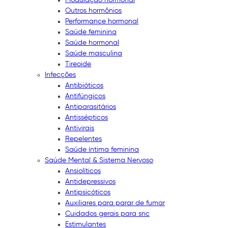
Outros hormônios
Performance hormonal
Saúde feminina
Saúde hormonal
Saúde masculina
Tireoide
Infecções
Antibióticos
Antifúngicos
Antiparasitários
Antissépticos
Antivirais
Repelentes
Saúde íntima feminina
Saúde Mental & Sistema Nervoso
Ansiolíticos
Antidepressivos
Antipsicóticos
Auxiliares para parar de fumar
Cuidados gerais para snc
Estimulantes