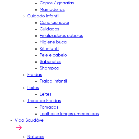
Copos / garrafas
Mamadeiras
Cuidado Infantil
Condicionador
Cuidados
Finalizadores cabelos
Higiene bucal
Kit infantil
Pele e cabelo
Sabonetes
Shampoo
Fraldas
Fralda infantil
Leites
Leites
Troca de Fraldas
Pomadas
Toalhas e lenços umedecidos
Vida Saudável
Naturais