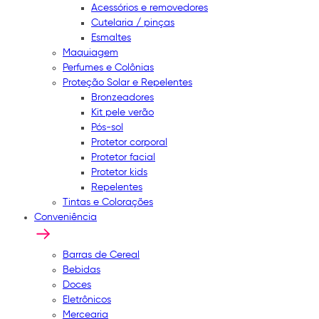
Acessórios e removedores
Cutelaria / pinças
Esmaltes
Maquiagem
Perfumes e Colônias
Proteção Solar e Repelentes
Bronzeadores
Kit pele verão
Pós-sol
Protetor corporal
Protetor facial
Protetor kids
Repelentes
Tintas e Colorações
Conveniência
Barras de Cereal
Bebidas
Doces
Eletrônicos
Mercearia