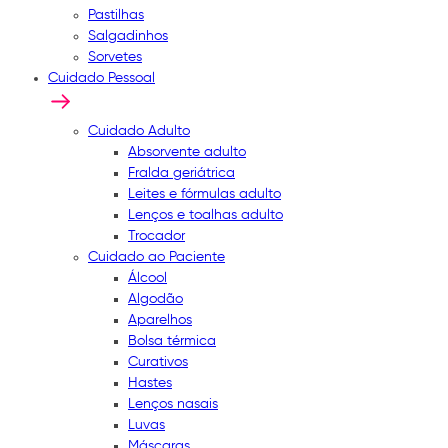
Pastilhas
Salgadinhos
Sorvetes
Cuidado Pessoal
Cuidado Adulto
Absorvente adulto
Fralda geriátrica
Leites e fórmulas adulto
Lenços e toalhas adulto
Trocador
Cuidado ao Paciente
Álcool
Algodão
Aparelhos
Bolsa térmica
Curativos
Hastes
Lenços nasais
Luvas
Máscaras