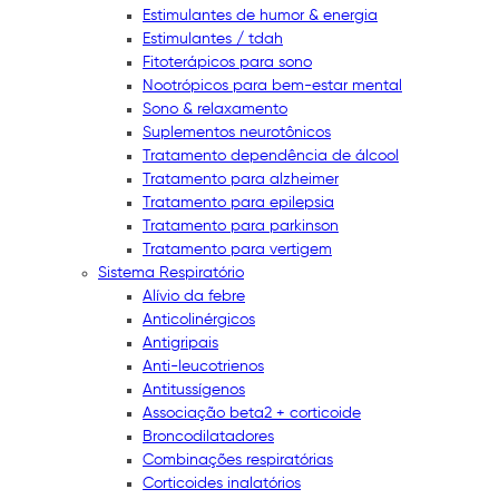
Estimulantes de humor & energia
Estimulantes / tdah
Fitoterápicos para sono
Nootrópicos para bem-estar mental
Sono & relaxamento
Suplementos neurotônicos
Tratamento dependência de álcool
Tratamento para alzheimer
Tratamento para epilepsia
Tratamento para parkinson
Tratamento para vertigem
Sistema Respiratório
Alívio da febre
Anticolinérgicos
Antigripais
Anti-leucotrienos
Antitussígenos
Associação beta2 + corticoide
Broncodilatadores
Combinações respiratórias
Corticoides inalatórios