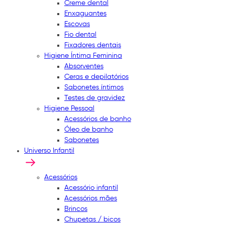
Creme dental
Enxaguantes
Escovas
Fio dental
Fixadores dentais
Higiene Íntima Feminina
Absorventes
Ceras e depilatórios
Sabonetes íntimos
Testes de gravidez
Higiene Pessoal
Acessórios de banho
Óleo de banho
Sabonetes
Universo Infantil
Acessórios
Acessório infantil
Acessórios mães
Brincos
Chupetas / bicos