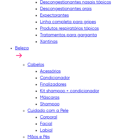
Descongestionantes nasais tópicos
Descongestionantes orais
Expectorantes
Linha completa para gripes
Produtos respiratórios tópicos
Tratamentos para garganta
Xantinas
Beleza
Cabelos
Acessórios
Condicionador
Finalizadores
Kit shampoo + condicionador
Máscaras
Shampoo
Cuidado com a Pele
Corporal
Facial
Labial
Mãos e Pés