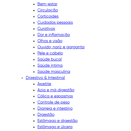
Bem-estar
Circulação
Corticoides
Cuidados pessoais
Curativos
Dor e inflamação
Olhos e visão
Ouvido, nariz e garganta
Pele e cabelo
Saúde bucal
Saúde íntima
Saúde masculina
Digestivo & Intestinal
Apetite
Azia e má digestão
Cólica e espasmos
Controle de peso
Diarreia e intestino
Digestão
Estômago e digestão
Estômago e úlcera