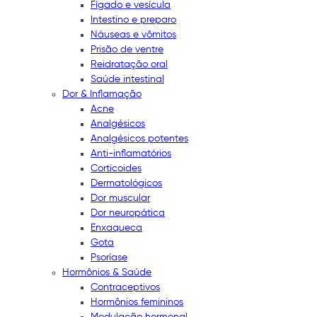
Fígado e vesícula
Intestino e preparo
Náuseas e vômitos
Prisão de ventre
Reidratação oral
Saúde intestinal
Dor & Inflamação
Acne
Analgésicos
Analgésicos potentes
Anti-inflamatórios
Corticoides
Dermatológicos
Dor muscular
Dor neuropática
Enxaqueca
Gota
Psoríase
Hormônios & Saúde
Contraceptivos
Hormônios femininos
Modulação hormonal