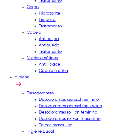
Tratamento
Corpo
Hidratante
Limpeza
Tratamento
Cabelo
Anticaspa
Antiqueda
Tratamento
Nutricosméticos
Anti-idade
Cabelo e unha
Higiene
Desodorantes
Desodorantes aerosol feminino
Desodorantes aerosol masculino
Desodorantes roll-on feminino
Desodorantes roll-on masculino
Talcos masculino
Higiene Bucal