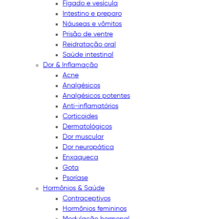
Fígado e vesícula
Intestino e preparo
Náuseas e vômitos
Prisão de ventre
Reidratação oral
Saúde intestinal
Dor & Inflamação
Acne
Analgésicos
Analgésicos potentes
Anti-inflamatórios
Corticoides
Dermatológicos
Dor muscular
Dor neuropática
Enxaqueca
Gota
Psoríase
Hormônios & Saúde
Contraceptivos
Hormônios femininos
Modulação hormonal