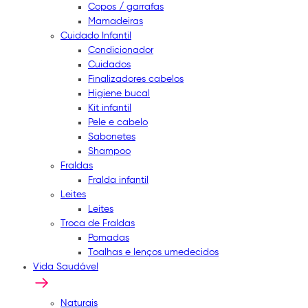
Copos / garrafas
Mamadeiras
Cuidado Infantil
Condicionador
Cuidados
Finalizadores cabelos
Higiene bucal
Kit infantil
Pele e cabelo
Sabonetes
Shampoo
Fraldas
Fralda infantil
Leites
Leites
Troca de Fraldas
Pomadas
Toalhas e lenços umedecidos
Vida Saudável
Naturais