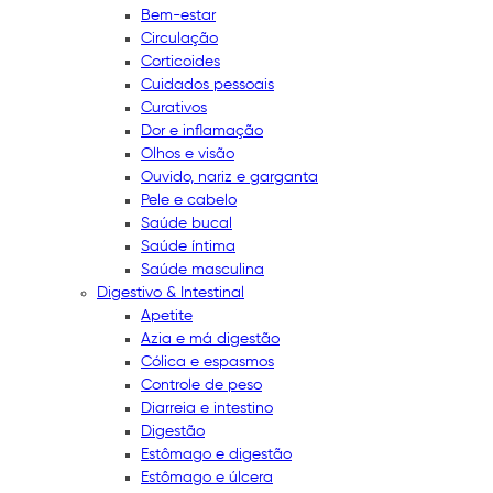
Bem-estar
Circulação
Corticoides
Cuidados pessoais
Curativos
Dor e inflamação
Olhos e visão
Ouvido, nariz e garganta
Pele e cabelo
Saúde bucal
Saúde íntima
Saúde masculina
Digestivo & Intestinal
Apetite
Azia e má digestão
Cólica e espasmos
Controle de peso
Diarreia e intestino
Digestão
Estômago e digestão
Estômago e úlcera