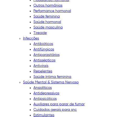
Outros hormônios
Performance hormonal
Saúde feminina
Saúde hormonal
Saúde masculina
Tireoide
Infecções
Antibióticos
Antifúngicos
Antiparasitários
Antissépticos
Antivirais
Repelentes
Saúde íntima feminina
Saúde Mental & Sistema Nervoso
Ansiolíticos
Antidepressivos
Antipsicóticos
Auxiliares para parar de fumar
Cuidados gerais para snc
Estimulantes