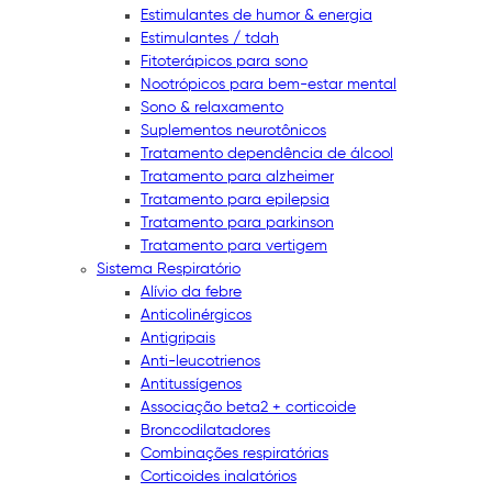
Estimulantes de humor & energia
Estimulantes / tdah
Fitoterápicos para sono
Nootrópicos para bem-estar mental
Sono & relaxamento
Suplementos neurotônicos
Tratamento dependência de álcool
Tratamento para alzheimer
Tratamento para epilepsia
Tratamento para parkinson
Tratamento para vertigem
Sistema Respiratório
Alívio da febre
Anticolinérgicos
Antigripais
Anti-leucotrienos
Antitussígenos
Associação beta2 + corticoide
Broncodilatadores
Combinações respiratórias
Corticoides inalatórios