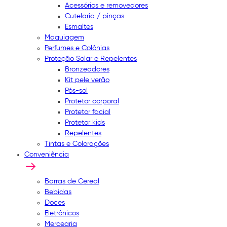
Acessórios e removedores
Cutelaria / pinças
Esmaltes
Maquiagem
Perfumes e Colônias
Proteção Solar e Repelentes
Bronzeadores
Kit pele verão
Pós-sol
Protetor corporal
Protetor facial
Protetor kids
Repelentes
Tintas e Colorações
Conveniência
Barras de Cereal
Bebidas
Doces
Eletrônicos
Mercearia