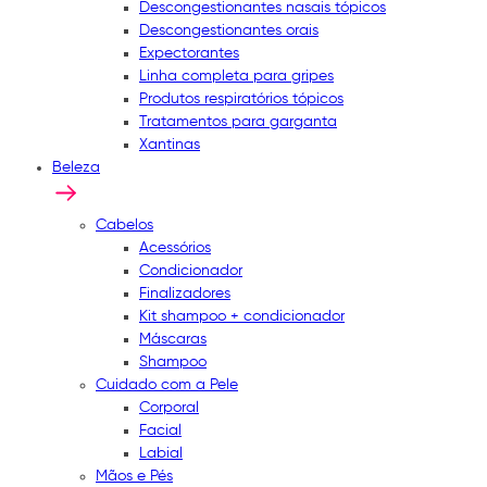
Descongestionantes nasais tópicos
Descongestionantes orais
Expectorantes
Linha completa para gripes
Produtos respiratórios tópicos
Tratamentos para garganta
Xantinas
Beleza
Cabelos
Acessórios
Condicionador
Finalizadores
Kit shampoo + condicionador
Máscaras
Shampoo
Cuidado com a Pele
Corporal
Facial
Labial
Mãos e Pés