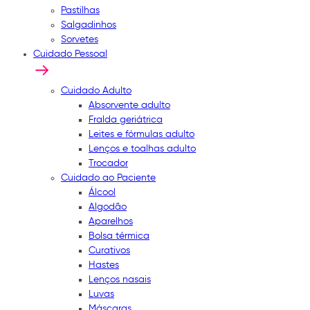
Pastilhas
Salgadinhos
Sorvetes
Cuidado Pessoal
Cuidado Adulto
Absorvente adulto
Fralda geriátrica
Leites e fórmulas adulto
Lenços e toalhas adulto
Trocador
Cuidado ao Paciente
Álcool
Algodão
Aparelhos
Bolsa térmica
Curativos
Hastes
Lenços nasais
Luvas
Máscaras