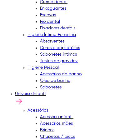
Creme dental
Enxaguantes
Escovas
Fio dental
Fixadores dentais
Higiene Íntima Feminina
Absorventes
Ceras e depilatórios
Sabonetes íntimos
Testes de gravidez
Higiene Pessoal
Acessórios de banho
Óleo de banho
Sabonetes
Universo Infantil
Acessórios
Acessório infantil
Acessórios mães
Brincos
Chupetas / bicos