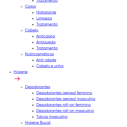
Tratamento
Corpo
Hidratante
Limpeza
Tratamento
Cabelo
Anticaspa
Antiqueda
Tratamento
Nutricosméticos
Anti-idade
Cabelo e unha
Higiene
Desodorantes
Desodorantes aerosol feminino
Desodorantes aerosol masculino
Desodorantes roll-on feminino
Desodorantes roll-on masculino
Talcos masculino
Higiene Bucal