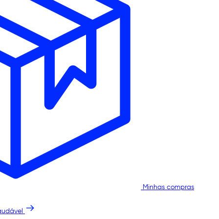
Minhas compras
audável