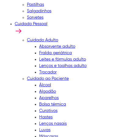
Pastilhas
Salgadinhos
Sorvetes
Cuidado Pessoal
Cuidado Adulto
Absorvente adulto
Fralda geriátrica
Leites e fórmulas adulto
Lenços e toalhas adulto
Trocador
Cuidado ao Paciente
Álcool
Algodão
Aparelhos
Bolsa térmica
Curativos
Hastes
Lenços nasais
Luvas
Máscaras