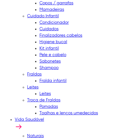
Copos / garrafas
Mamadeiras
Cuidado Infantil
Condicionador
Cuidados
Finalizadores cabelos
Higiene bucal
Kit infantil
Pele e cabelo
Sabonetes
Shampoo
Fraldas
Fralda infantil
Leites
Leites
Troca de Fraldas
Pomadas
Toalhas e lenços umedecidos
Vida Saudável
Naturais