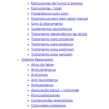
Estimulantes de humor & energia
Estimulantes / tdah
Fitoterápicos para sono
Nootrópicos para bem-estar mental
Sono & relaxamento
Suplementos neurotônicos
Tratamento dependência de álcool
Tratamento para alzheimer
Tratamento para epilepsia
Tratamento para parkinson
Tratamento para vertigem
Sistema Respiratório
Alívio da febre
Anticolinérgicos
Antigripais
Anti-leucotrienos
Antitussígenos
Associação beta2 + corticoide
Broncodilatadores
Combinações respiratórias
Corticoides inalatórios