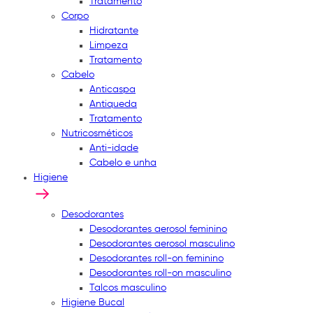
Tratamento
Corpo
Hidratante
Limpeza
Tratamento
Cabelo
Anticaspa
Antiqueda
Tratamento
Nutricosméticos
Anti-idade
Cabelo e unha
Higiene
Desodorantes
Desodorantes aerosol feminino
Desodorantes aerosol masculino
Desodorantes roll-on feminino
Desodorantes roll-on masculino
Talcos masculino
Higiene Bucal