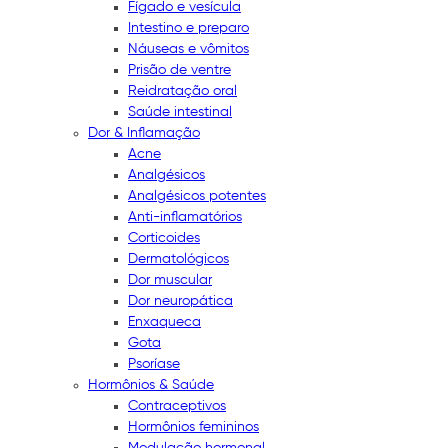
Fígado e vesícula
Intestino e preparo
Náuseas e vômitos
Prisão de ventre
Reidratação oral
Saúde intestinal
Dor & Inflamação
Acne
Analgésicos
Analgésicos potentes
Anti-inflamatórios
Corticoides
Dermatológicos
Dor muscular
Dor neuropática
Enxaqueca
Gota
Psoríase
Hormônios & Saúde
Contraceptivos
Hormônios femininos
Modulação hormonal