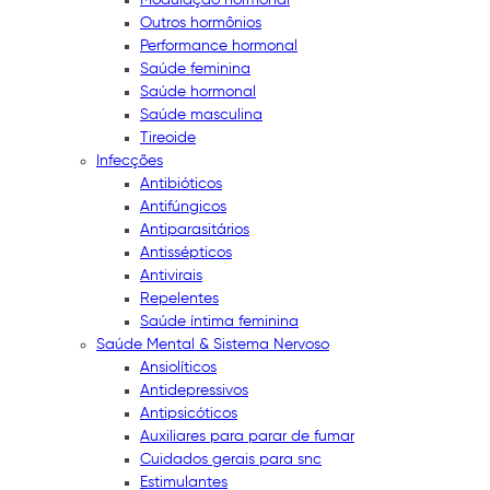
Outros hormônios
Performance hormonal
Saúde feminina
Saúde hormonal
Saúde masculina
Tireoide
Infecções
Antibióticos
Antifúngicos
Antiparasitários
Antissépticos
Antivirais
Repelentes
Saúde íntima feminina
Saúde Mental & Sistema Nervoso
Ansiolíticos
Antidepressivos
Antipsicóticos
Auxiliares para parar de fumar
Cuidados gerais para snc
Estimulantes