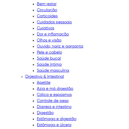
Bem-estar
Circulação
Corticoides
Cuidados pessoais
Curativos
Dor e inflamação
Olhos e visão
Ouvido, nariz e garganta
Pele e cabelo
Saúde bucal
Saúde íntima
Saúde masculina
Digestivo & Intestinal
Apetite
Azia e má digestão
Cólica e espasmos
Controle de peso
Diarreia e intestino
Digestão
Estômago e digestão
Estômago e úlcera