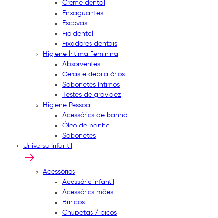
Creme dental
Enxaguantes
Escovas
Fio dental
Fixadores dentais
Higiene Íntima Feminina
Absorventes
Ceras e depilatórios
Sabonetes íntimos
Testes de gravidez
Higiene Pessoal
Acessórios de banho
Óleo de banho
Sabonetes
Universo Infantil
Acessórios
Acessório infantil
Acessórios mães
Brincos
Chupetas / bicos