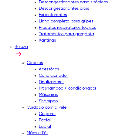
Descongestionantes nasais tópicos
Descongestionantes orais
Expectorantes
Linha completa para gripes
Produtos respiratórios tópicos
Tratamentos para garganta
Xantinas
Beleza
Cabelos
Acessórios
Condicionador
Finalizadores
Kit shampoo + condicionador
Máscaras
Shampoo
Cuidado com a Pele
Corporal
Facial
Labial
Mãos e Pés