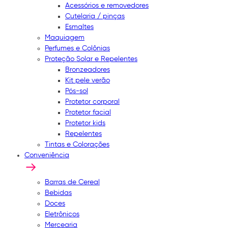
Acessórios e removedores
Cutelaria / pinças
Esmaltes
Maquiagem
Perfumes e Colônias
Proteção Solar e Repelentes
Bronzeadores
Kit pele verão
Pós-sol
Protetor corporal
Protetor facial
Protetor kids
Repelentes
Tintas e Colorações
Conveniência
Barras de Cereal
Bebidas
Doces
Eletrônicos
Mercearia