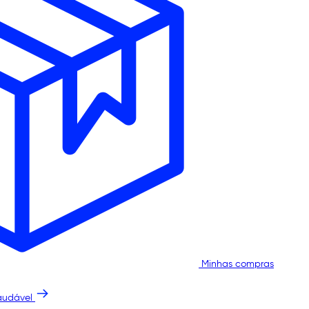
Minhas compras
audável