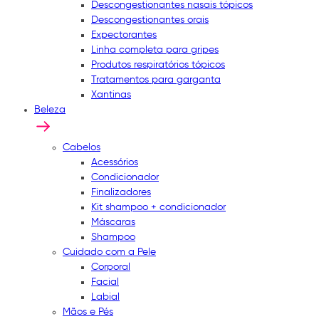
Descongestionantes nasais tópicos
Descongestionantes orais
Expectorantes
Linha completa para gripes
Produtos respiratórios tópicos
Tratamentos para garganta
Xantinas
Beleza
Cabelos
Acessórios
Condicionador
Finalizadores
Kit shampoo + condicionador
Máscaras
Shampoo
Cuidado com a Pele
Corporal
Facial
Labial
Mãos e Pés