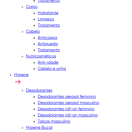
Tratamento
Corpo
Hidratante
Limpeza
Tratamento
Cabelo
Anticaspa
Antiqueda
Tratamento
Nutricosméticos
Anti-idade
Cabelo e unha
Higiene
Desodorantes
Desodorantes aerosol feminino
Desodorantes aerosol masculino
Desodorantes roll-on feminino
Desodorantes roll-on masculino
Talcos masculino
Higiene Bucal