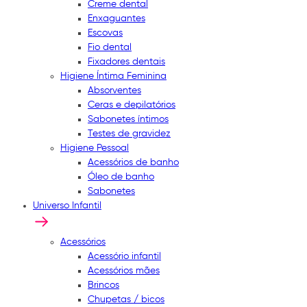
Creme dental
Enxaguantes
Escovas
Fio dental
Fixadores dentais
Higiene Íntima Feminina
Absorventes
Ceras e depilatórios
Sabonetes íntimos
Testes de gravidez
Higiene Pessoal
Acessórios de banho
Óleo de banho
Sabonetes
Universo Infantil
Acessórios
Acessório infantil
Acessórios mães
Brincos
Chupetas / bicos