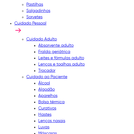
Pastilhas
Salgadinhos
Sorvetes
Cuidado Pessoal
Cuidado Adulto
Absorvente adulto
Fralda geriátrica
Leites e fórmulas adulto
Lenços e toalhas adulto
Trocador
Cuidado ao Paciente
Álcool
Algodão
Aparelhos
Bolsa térmica
Curativos
Hastes
Lenços nasais
Luvas
Máscaras