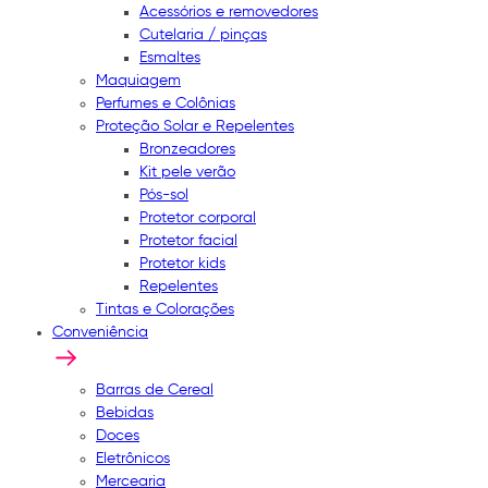
Acessórios e removedores
Cutelaria / pinças
Esmaltes
Maquiagem
Perfumes e Colônias
Proteção Solar e Repelentes
Bronzeadores
Kit pele verão
Pós-sol
Protetor corporal
Protetor facial
Protetor kids
Repelentes
Tintas e Colorações
Conveniência
Barras de Cereal
Bebidas
Doces
Eletrônicos
Mercearia