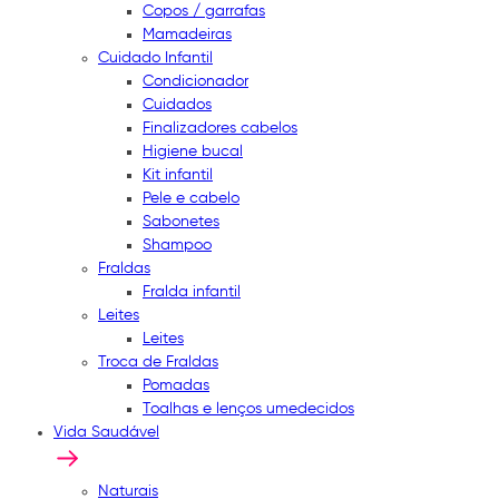
Copos / garrafas
Mamadeiras
Cuidado Infantil
Condicionador
Cuidados
Finalizadores cabelos
Higiene bucal
Kit infantil
Pele e cabelo
Sabonetes
Shampoo
Fraldas
Fralda infantil
Leites
Leites
Troca de Fraldas
Pomadas
Toalhas e lenços umedecidos
Vida Saudável
Naturais