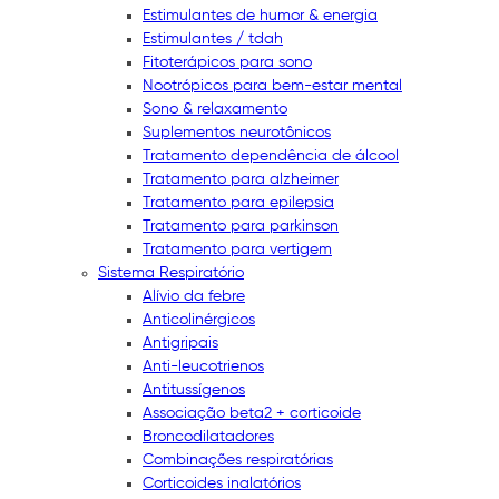
Estimulantes de humor & energia
Estimulantes / tdah
Fitoterápicos para sono
Nootrópicos para bem-estar mental
Sono & relaxamento
Suplementos neurotônicos
Tratamento dependência de álcool
Tratamento para alzheimer
Tratamento para epilepsia
Tratamento para parkinson
Tratamento para vertigem
Sistema Respiratório
Alívio da febre
Anticolinérgicos
Antigripais
Anti-leucotrienos
Antitussígenos
Associação beta2 + corticoide
Broncodilatadores
Combinações respiratórias
Corticoides inalatórios