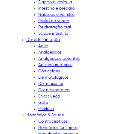
Fígado e vesícula
Intestino e preparo
Náuseas e vômitos
Prisão de ventre
Reidratação oral
Saúde intestinal
Dor & Inflamação
Acne
Analgésicos
Analgésicos potentes
Anti-inflamatórios
Corticoides
Dermatológicos
Dor muscular
Dor neuropática
Enxaqueca
Gota
Psoríase
Hormônios & Saúde
Contraceptivos
Hormônios femininos
Modulação hormonal