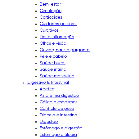
Bem-estar
Circulação
Corticoides
Cuidados pessoais
Curativos
Dor e inflamação
Olhos e visão
Ouvido, nariz e garganta
Pele e cabelo
Saúde bucal
Saúde íntima
Saúde masculina
Digestivo & Intestinal
Apetite
Azia e má digestão
Cólica e espasmos
Controle de peso
Diarreia e intestino
Digestão
Estômago e digestão
Estômago e úlcera