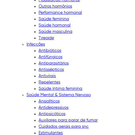
Outros hormônios
Performance hormonal
Saúde feminina
Saúde hormonal
Saúde masculina
Tireoide
Infecções
Antibióticos
Antifúngicos
Antiparasitários
Antissépticos
Antivirais
Repelentes
Saúde íntima feminina
Saúde Mental & Sistema Nervoso
Ansiolíticos
Antidepressivos
Antipsicóticos
Auxiliares para parar de fumar
Cuidados gerais para snc
Estimulantes